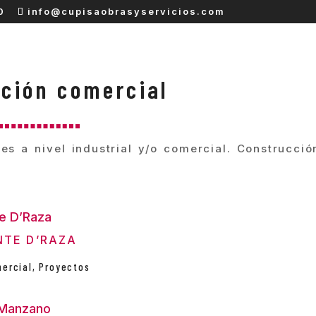
0
info@cupisaobrasyservicios.com
ación comercial
nes a nivel industrial y/o comercial. Construcc
.
TE D’RAZA
mercial
,
Proyectos