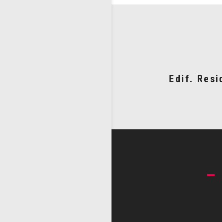
Edif. Resi
–